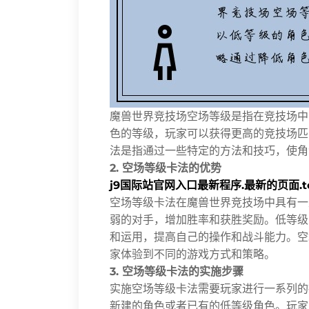
魔兽世界竞技场空场等级是指在竞技场中
色的等级，玩家可以获得更高的竞技场匹
法是指通过一些特定的方法和技巧，使角
2. 空场等级卡法的优势
j9国际站官网入口最新程序.最新的页面.t
空场等级卡法在魔兽世界竞技场中具有一
弱的对手，增加胜率和获胜奖励。低等级
和运用，提高自己的操作和战斗能力。空
家体验到不同的游戏方式和策略。
3. 空场等级卡法的实施步骤
实施空场等级卡法需要玩家进行一系列的
新建的角色或者已有的低等级角色。玩家