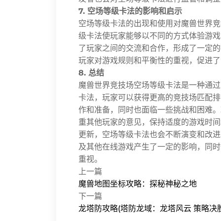
7. 空场等级卡法的影响和启示
空场等级卡法的出现和使用对魔兽世界竞
级卡法使玩家能够以不同的方式体验游戏
了玩家之间的交流和合作，形成了一定的
玩家对游戏规则和平衡性的重视，促进了
8. 总结
魔兽世界竞技场空场等级卡法是一种通过
卡法，玩家可以获得更高的竞技场匹配排
作和准备，同时也面临一些挑战和困难。
重其他玩家的意见，保持适度的游戏时间
更新，空场等级卡法也会不断演变和改进
及其他在线游戏产生了一定的影响，同时
重视。
上一篇
魔兽地图坐标攻略：探秘神秘之地
下一篇
龙塔防攻略(塔防龙域：龙塔风云 策略决