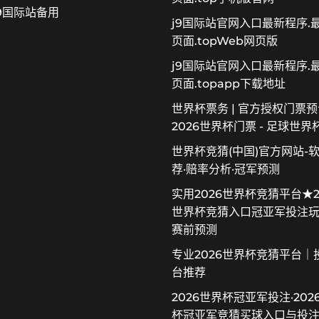
9国际站备用
j9国际站官网入口最新程序.
页面.topWeb网页版
j9国际站官网入口最新程序.
页面.topapp下载地址
世界杯票务 | 官方授权门票预订
2026世界杯门票 - 足球世界
世界杯竞猜(中国)官方网站-
荐·赔率分析·冠军预测
实用2026世界杯竞猜平台★2
世界杯竞猜入口冠亚军投注
赛前预测
专业2026世界杯竞猜平台｜
台推荐
2026世界杯冠亚军投注·202
杯冠亚军竞猜买球入口与投