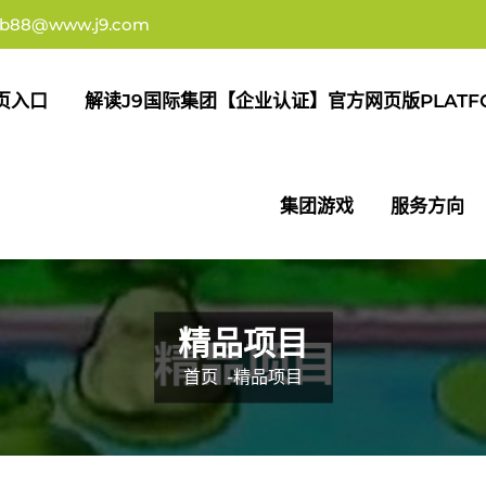
b88@www.j9.com
页入口
解读J9国际集团【企业认证】官方网页版PLATF
集团游戏
服务方向
精品项目
首页
-
精品项目