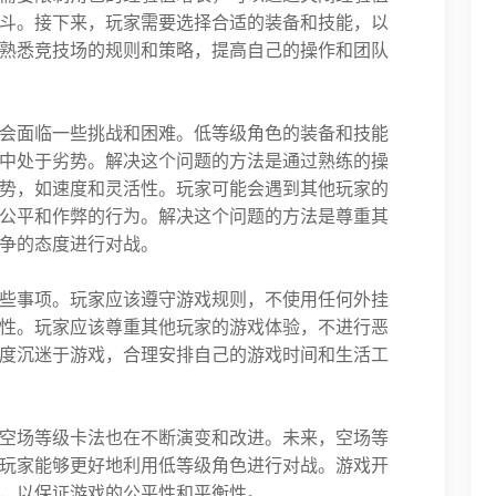
斗。接下来，玩家需要选择合适的装备和技能，以
熟悉竞技场的规则和策略，提高自己的操作和团队
会面临一些挑战和困难。低等级角色的装备和技能
中处于劣势。解决这个问题的方法是通过熟练的操
势，如速度和灵活性。玩家可能会遇到其他玩家的
公平和作弊的行为。解决这个问题的方法是尊重其
争的态度进行对战。
些事项。玩家应该遵守游戏规则，不使用任何外挂
性。玩家应该尊重其他玩家的游戏体验，不进行恶
度沉迷于游戏，合理安排自己的游戏时间和生活工
空场等级卡法也在不断演变和改进。未来，空场等
玩家能够更好地利用低等级角色进行对战。游戏开
，以保证游戏的公平性和平衡性。