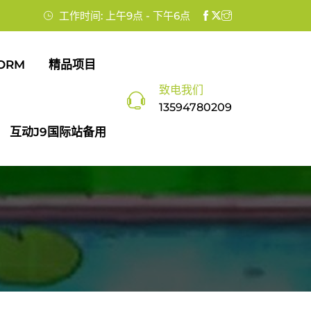
工作时间: 上午9点 - 下午6点
ORM
精品项目
致电我们
13594780209
互动j9国际站备用